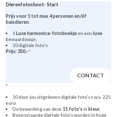
Dierenfotoshoot- Start
Prijs voor 1 tot max 4 personen en/óf
huisdieren.
1
Luxe harmonica-fotoboekje
en een
luxe
bewaardoosje.
10 digitale foto’s
Prijs: 350,-
*
CONTACT
*
10 door jou uitgekozen digitale foto’s t.w.v. 225
euro
De bewerking van deze
15 foto’s
in
kleur.
Bovenstaande digitale foto’s worden in hoge