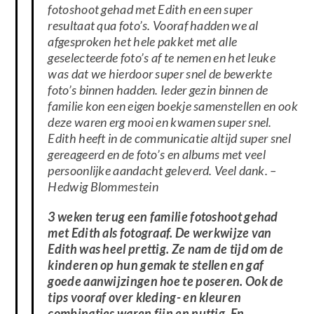
fotoshoot gehad met Edith en een super
resultaat qua foto’s. Vooraf hadden we al
afgesproken het hele pakket met alle
geselecteerde foto’s af te nemen en het leuke
was dat we hierdoor super snel de bewerkte
foto’s binnen hadden. Ieder gezin binnen de
familie kon een eigen boekje samenstellen en ook
deze waren erg mooi en kwamen super snel.
Edith heeft in de communicatie altijd super snel
gereageerd en de foto’s en albums met veel
persoonlijke aandacht geleverd. Veel dank.
–
Hedwig Blommestein
3 weken terug een familie fotoshoot gehad
met Edith als fotograaf. De werkwijze van
Edith was heel prettig. Ze nam de tijd om de
kinderen op hun gemak te stellen en gaf
goede aanwijzingen hoe te poseren. Ook de
tips vooraf over kleding- en kleuren
combinaties waren fijn en nuttig. En